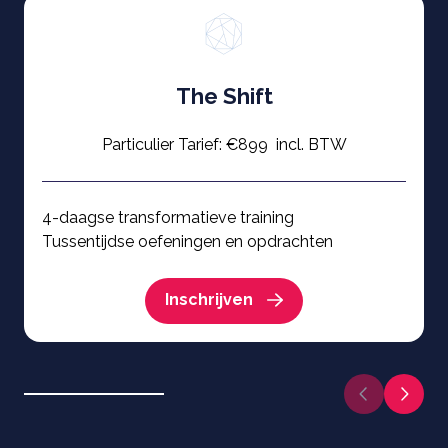
The Shift
Particulier Tarief: €899 incl. BTW
4-daagse transformatieve training
Tussentijdse oefeningen en opdrachten
The Shift:
Inschrijven
Volgende slide
Vorige slide