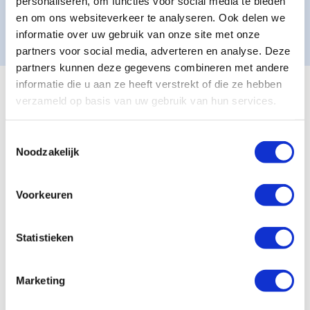
personaliseren, om functies voor social media te bieden
en om ons websiteverkeer te analyseren. Ook delen we
Contact opnemen
informatie over uw gebruik van onze site met onze
partners voor social media, adverteren en analyse. Deze
partners kunnen deze gegevens combineren met andere
informatie die u aan ze heeft verstrekt of die ze hebben
verzameld op basis van uw gebruik van hun services.
Wat mensen zeggen over The
Shift
T
Noodzakelijk
o
e
s
Voorkeuren
t
e
The Shift was voor mij een unieke ervaring
m
Statistieken
waarbij ik de ruimte en kans heb gekregen en
m
i
genomen om te kunnen helen, vergeven en op
Marketing
n
een gezonde manier om te gaan met rouw en
g