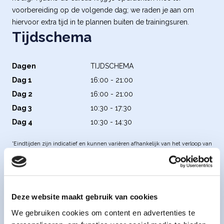
voorbereiding op de volgende dag; we raden je aan om
hiervoor extra tijd in te plannen buiten de trainingsuren.
Tijdschema
Dagen
TIJDSCHEMA
Dag 1
16:00 - 21:00
Dag 2
16:00 - 21:00
Dag 3
10:30 - 17:30
Dag 4
10:30 - 14:30
*Eindtijden zijn indicatief en kunnen variëren afhankelijk van het verloop van
de dag.
Heb je vragen over de training of wil je weten of dit de
juiste stap is voor jou? Neem dan contact met ons op,
Deze website maakt gebruik van cookies
we denken graag met je mee of deze training passend
We gebruiken cookies om content en advertenties te
is voor je.